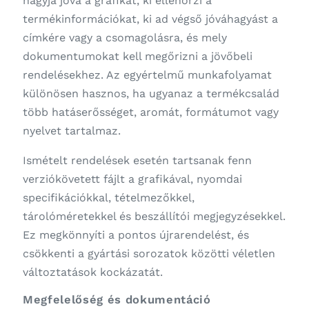
hagyja jóvá a grafikát, ki ellenőrzi a
termékinformációkat, ki ad végső jóváhagyást a
címkére vagy a csomagolásra, és mely
dokumentumokat kell megőrizni a jövőbeli
rendelésekhez. Az egyértelmű munkafolyamat
különösen hasznos, ha ugyanaz a termékcsalád
több hatáserősséget, aromát, formátumot vagy
nyelvet tartalmaz.
Ismételt rendelések esetén tartsanak fenn
verziókövetett fájlt a grafikával, nyomdai
specifikációkkal, tételmezőkkel,
tárolóméretekkel és beszállítói megjegyzésekkel.
Ez megkönnyíti a pontos újrarendelést, és
csökkenti a gyártási sorozatok közötti véletlen
változtatások kockázatát.
Megfelelőség és dokumentáció