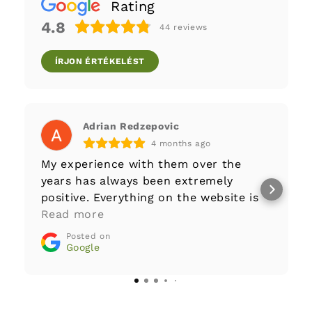
Rating
4.8
44
reviews
ÍRJON ÉRTÉKELÉST
Adrian Redzepovic
4 months ago
My experience with them over the
years has always been extremely
positive. Everything on the website is
well-documented to begin with,
Read more
customer service answers questions
Posted on
and requests with great care and
Google
transparency. The company fully
stands behind its products. Greatly
recommended!