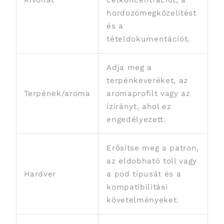
hordozómegközelítést
és a
tételdokumentációt.
Adja meg a
terpénkeveréket, az
Terpének/aroma
aromaprofilt vagy az
ízirányt, ahol ez
engedélyezett.
Erősítse meg a patron,
az eldobható toll vagy
Hardver
a pod típusát és a
kompatibilitási
követelményeket.