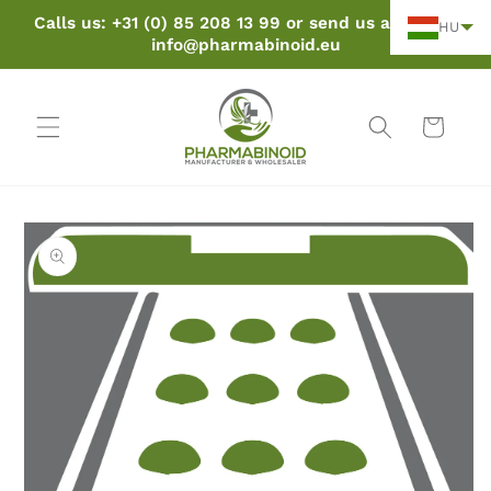
Ugrás a
Calls us: +31 (0) 85 208 13 99 or send us an email:
HU
tartalomra
info@pharmabinoid.eu
Kosár
ás a
mékinformációkhoz