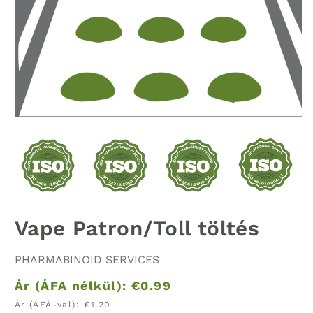
1
in
média
megnyitása
modális
ablakban
Vape Patron/Toll töltés
PHARMABINOID SERVICES
Ár (ÁFA nélkül):
€0.99
Ár (ÁFÁ-val):
€1.20