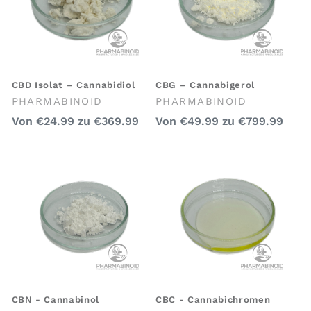
i
o
n
:
CBD Isolat – Cannabidiol
CBG – Cannabigerol
Anbieter:
Anbieter:
PHARMABINOID
PHARMABINOID
Regulärer
Regulärer
Von
€24.99
zu
€369.99
Von
€49.99
zu
€799.99
Preis
Preis
CBN - Cannabinol
CBC - Cannabichromen