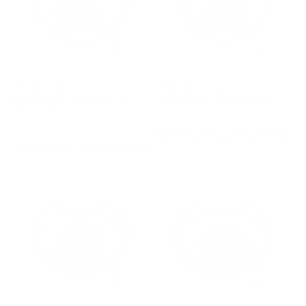
THCJD - D9-
HHCH-Destillat -
Tetrahydrocannabioctol
Hexahydrocannabihexol
(THC-C8)
Anbieter:
PHARMABINOID
Anbieter:
PHARMABINOID
Regulärer
Von
€53.99
zu
€6,499.99
Regulärer
Von
€69.99
zu
€6,699.99
Preis
Preis