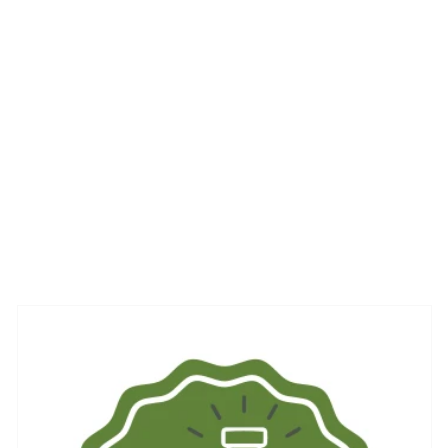
TryPharma
Call us or Send us an email for more information
+31 (0) 85 208 13 99
INFO@PHARMABINOID.EU