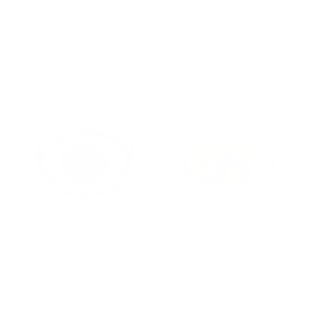
HHCP-Destillat -
HHCPO-Destillat - HHCPO-
Hexahydrocannabiphorol
Acetat
Anbieter:
Anbieter:
PHARMABINOID
PHARMABINOID
Regulärer
Regulärer
Von
€39.99
zu
€3,699.99
Von
€47.99
zu
€6,999.99
Preis
Preis
Hexahydrocannabinonyl -
8-OH-HHC - 8-Hydroxy-
HHC-C9
Hexahydrocannabinol
Anbieter:
Anbieter:
PHARMABINOID
PHARMABINOID
Regulärer
Regulärer
Von
€62.99
zu
€6,374.99
Von
€58.99
zu
€6,935.99
Preis
Preis