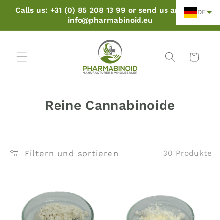
Zum
Calls us: +31 (0) 85 208 13 99 or send us an email:
Inhalt
DE
info@pharmabinoid.eu
springen
Warenkorb
K
Reine Cannabinoide
o
l
l
Filtern und sortieren
30 Produkte
e
k
t