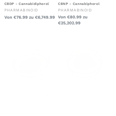
CBDP - Cannabidiphorol
CBNP - Cannabiphorol
Anbieter:
Anbieter:
PHARMABINOID
PHARMABINOID
Regulärer
Regulärer
Von
€80.99
zu
Von
€76.99
zu
€6,749.99
€25,202.99
Preis
Preis
Hydriertes CBD - H4CBD
Cannabigerol-9 - CBG9
Anbieter:
Anbieter:
PHARMABINOID
PHARMABINOID
Regulärer
Regulärer
Von
€40.99
zu
€749.99
Von
€38.99
zu
€5,849.99
Preis
Preis