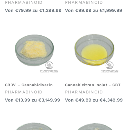
Anbieter:
Anbieter:
PHARMABINOID
PHARMABINOID
Regulärer
Regulärer
Von
€79.99
zu
€1,299.99
Von
€99.99
zu
€1,999.99
Preis
Preis
CBDV – Cannabidivarin
Cannabicitran Isolat - CBT
Anbieter:
Anbieter:
PHARMABINOID
PHARMABINOID
Regulärer
Regulärer
Von
€13.99
zu
€3,149.99
Von
€49.99
zu
€4,349.99
Preis
Preis