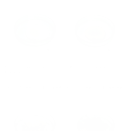
CBD-O - Cannabidiol-
CBG-O - Cannabigerol-
Diacetat
Diacetat
Anbieter:
Anbieter:
PHARMABINOID
PHARMABINOID
Regulärer
Regulärer
Von
€73.99
zu
€1,435.99
Von
€71.99
zu
€1,499.99
Preis
Preis