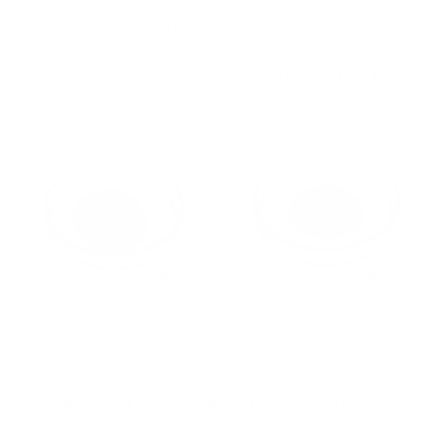
Tetrahydrocannabivarin
Tetrahydrocannabutol
Anbieter:
PHARMABINOID
Anbieter:
PHARMABINOID
Regulärer
Von
€64.99
zu
€3,824.99
Regulärer
Von
€116.99
zu
€4,199.99
Preis
Preis
D9-THCH -
D8-THCP -
Tetrahydrocannabihexol
Tetrahydrocannabiphorol
Anbieter:
PHARMABINOID
Anbieter:
PHARMABINOID
Regulärer
Von
€90.99
zu
€4,049.99
Regulärer
Von
€573.99
zu
Preis
€11,987.99
Preis