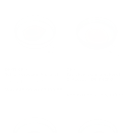
D9-THCP -
D9 -
Tetrahydrocannabiphorol
Tetrahydrocannabiphorol-
Anbieter:
O-Acetat - D9-THCPO
PHARMABINOID
Anbieter:
PHARMABINOID
Regulärer
Von
€49.99
zu
€3,199.99
Regulärer
Von
€81.99
zu
€5,999.99
Preis
Preis