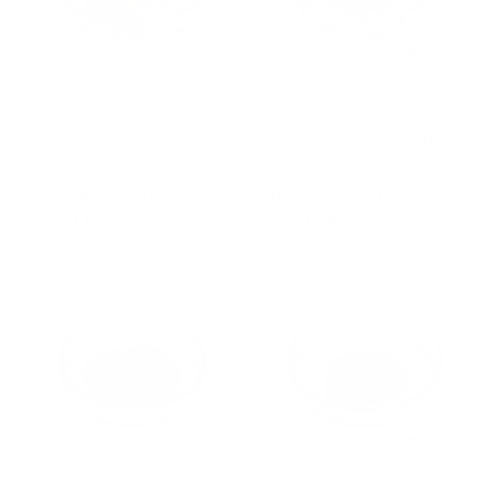
Cannabinol-O-Acetat Isolat
D8-THCV -
- CBNO
Tetrahydrocannabivarin
Anbieter:
Anbieter:
PHARMABINOID
PHARMABINOID
Regulärer
Von
€109.99
zu
Regulärer
Von
€130.99
zu
€3,654.99
€8,499.99
Preis
Preis
D9-THCV -
D9-THCB -