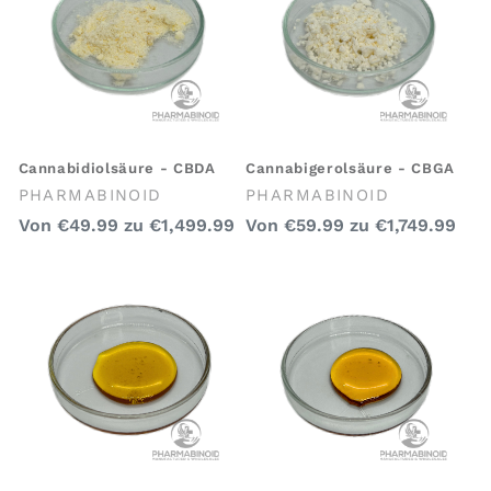
Cannabidiolsäure - CBDA
Cannabigerolsäure - CBGA
Anbieter:
Anbieter:
PHARMABINOID
PHARMABINOID
Regulärer
Regulärer
Von
€49.99
zu
€1,499.99
Von
€59.99
zu
€1,749.99
Preis
Preis