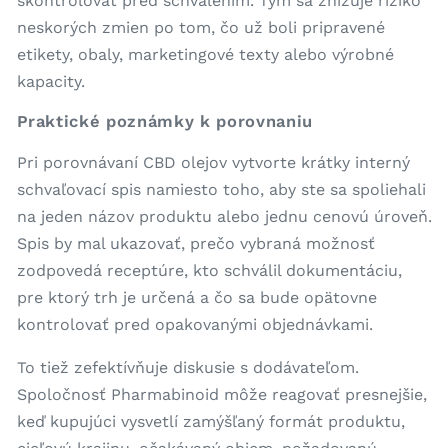
skontrolovať pred schválením. Tým sa znižuje riziko
neskorých zmien po tom, čo už boli pripravené
etikety, obaly, marketingové texty alebo výrobné
kapacity.
Praktické poznámky k porovnaniu
Pri porovnávaní CBD olejov vytvorte krátky interný
schvaľovací spis namiesto toho, aby ste sa spoliehali
na jeden názov produktu alebo jednu cenovú úroveň.
Spis by mal ukazovať, prečo vybraná možnosť
zodpovedá receptúre, kto schválil dokumentáciu,
pre ktorý trh je určená a čo sa bude opätovne
kontrolovať pred opakovanými objednávkami.
To tiež zefektívňuje diskusie s dodávateľom.
Spoločnosť Pharmabinoid môže reagovať presnejšie,
keď kupujúci vysvetlí zamýšľaný formát produktu,