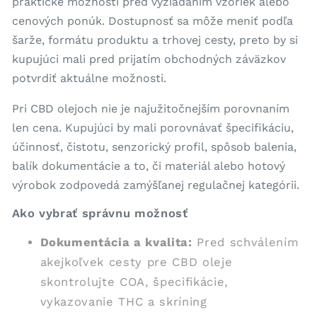
praktické možnosti pred vyžiadaním vzoriek alebo
cenových ponúk. Dostupnosť sa môže meniť podľa
šarže, formátu produktu a trhovej cesty, preto by si
kupujúci mali pred prijatím obchodných záväzkov
potvrdiť aktuálne možnosti.
Pri CBD olejoch nie je najužitočnejším porovnaním
len cena. Kupujúci by mali porovnávať špecifikáciu,
účinnosť, čistotu, senzorický profil, spôsob balenia,
balík dokumentácie a to, či materiál alebo hotový
výrobok zodpovedá zamýšľanej regulačnej kategórii.
Ako vybrať správnu možnosť
Dokumentácia a kvalita:
Pred schválením
akejkoľvek cesty pre CBD oleje
skontrolujte COA, špecifikácie,
vykazovanie THC a skríning