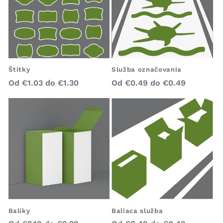
Služba označovania
Štítky
Bežná
Bežná
Od
€0.49
do
€0.49
Od
€1.03
do
€1.30
cena
cena
Balíky
Baliaca služba