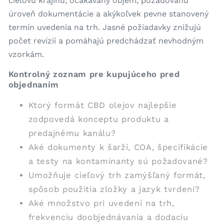
cieľovú krajinu, očakávaný objem, požadovanú
úroveň dokumentácie a akýkoľvek pevne stanovený
termín uvedenia na trh. Jasné požiadavky znižujú
počet revízií a pomáhajú predchádzať nevhodným
vzorkám.
Kontrolný zoznam pre kupujúceho pred
objednaním
Ktorý formát CBD olejov najlepšie
zodpovedá konceptu produktu a
predajnému kanálu?
Aké dokumenty k šarži, COA, špecifikácie
a testy na kontaminanty sú požadované?
Umožňuje cieľový trh zamýšľaný formát,
spôsob použitia zložky a jazyk tvrdení?
Aké množstvo pri uvedení na trh,
frekvenciu doobjednávania a dodaciu