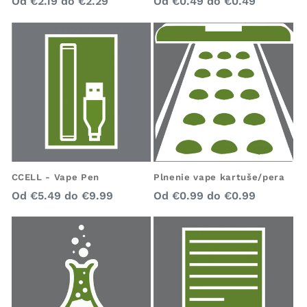
Bežná
Bežná
Od
€2.19
do
€2.29
Od
€0.49
do
€0.49
cena
cena
Plnenie vape kartuše/pera
CCELL - Vape Pen
Bežná
Bežná
Od
€0.99
do
€0.99
Od
€5.49
do
€9.99
cena
cena