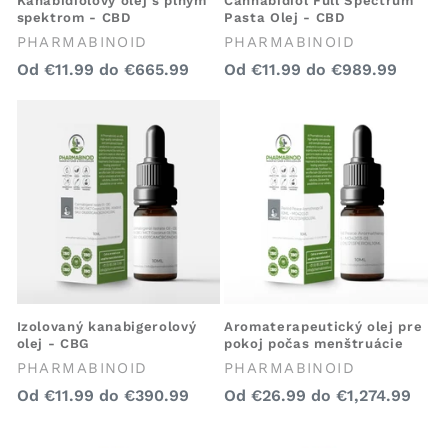
Kanabidiolový olej s plným
Cannabidiol Full Spectrum
spektrom - CBD
Pasta Olej - CBD
Predajca:
Predajca:
PHARMABINOID
PHARMABINOID
Bežná
Bežná
Od
€11.99
do
€665.99
Od
€11.99
do
€989.99
cena
cena
Izolovaný kanabigerolový
Aromaterapeutický olej pre
olej - CBG
pokoj počas menštruácie
Predajca:
Predajca:
PHARMABINOID
PHARMABINOID
Bežná
Bežná
Od
€11.99
do
€390.99
Od
€26.99
do
€1,274.99
cena
cena