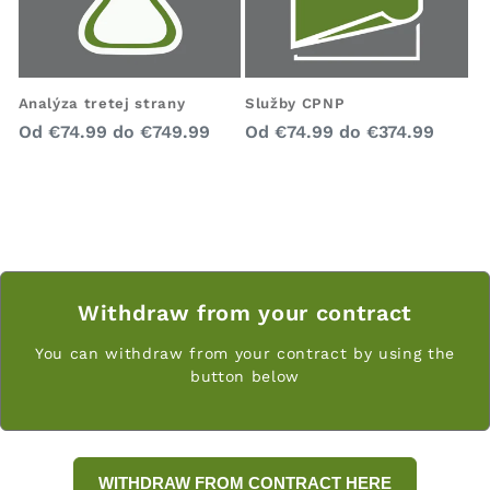
Analýza tretej strany
Služby CPNP
Bežná
Bežná
Od
€74.99
do
€749.99
Od
€74.99
do
€374.99
cena
cena
Withdraw from your contract
You can withdraw from your contract by using the
button below