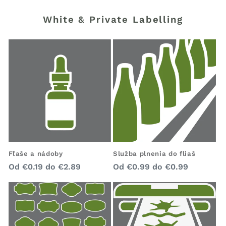
White & Private Labelling
Fľaše a nádoby
Služba plnenia do fliaš
Bežná
Bežná
Od
€0.19
do
€2.89
Od
€0.99
do
€0.99
cena
cena