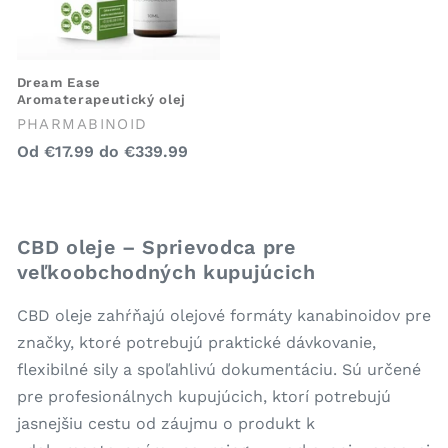
Dream Ease
Aromaterapeutický olej
Predajca:
PHARMABINOID
Bežná
Od
€17.99
do
€339.99
cena
CBD oleje – Sprievodca pre
veľkoobchodných kupujúcich
CBD oleje zahŕňajú olejové formáty kanabinoidov pre
značky, ktoré potrebujú praktické dávkovanie,
flexibilné sily a spoľahlivú dokumentáciu. Sú určené
pre profesionálnych kupujúcich, ktorí potrebujú
jasnejšiu cestu od záujmu o produkt k