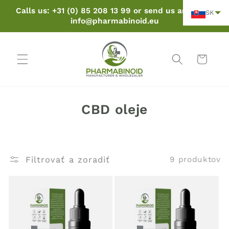
Preskočiť
Calls us: +31 (0) 85 208 13 99 or send us an email:
SK
na obsah
info@pharmabinoid.eu
Košík
K
CBD oleje
o
l
e
Filtrovať a zoradiť
9 produktov
k
c
i