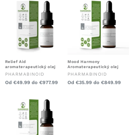
Relief Aid
Mood Harmony
aromaterapeutický olej
Aromaterapeutický olej
Predajca:
Predajca:
PHARMABINOID
PHARMABINOID
Bežná
Bežná
Od
€49.99
do
€977.99
Od
€35.99
do
€849.99
cena
cena