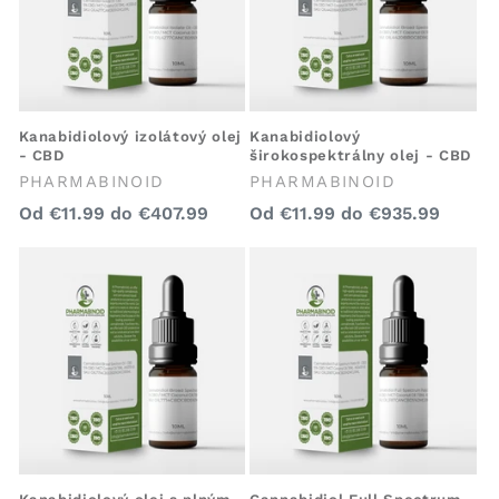
a
:
Kanabidiolový izolátový olej
Kanabidiolový
- CBD
širokospektrálny olej - CBD
Predajca:
Predajca:
PHARMABINOID
PHARMABINOID
Bežná
Bežná
Od
€11.99
do
€407.99
Od
€11.99
do
€935.99
cena
cena