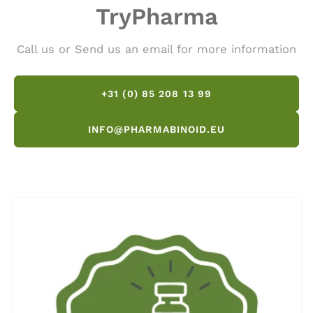
TryPharma
Call us or Send us an email for more information
+31 (0) 85 208 13 99
INFO@PHARMABINOID.EU