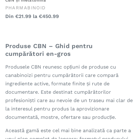
CBN și melatonină
Furnizor:
PHARMABINOID
Preț
Din
€21.99
la
€450.99
obișnuit
Produse CBN – Ghid pentru
cumpărători en-gros
Produsele CBN reunesc opțiuni de produse cu
canabinoizi pentru cumpărătorii care compară
ingrediente active, formate finite și rute de
documentare. Este destinat cumpărătorilor
profesioniști care au nevoie de un traseu mai clar de
la interesul pentru produs la aprovizionare
documentată, mostre, ofertare sau producție.
Această gamă este cel mai bine analizată ca parte a
unui plan complet de lansare: formatul produsului,