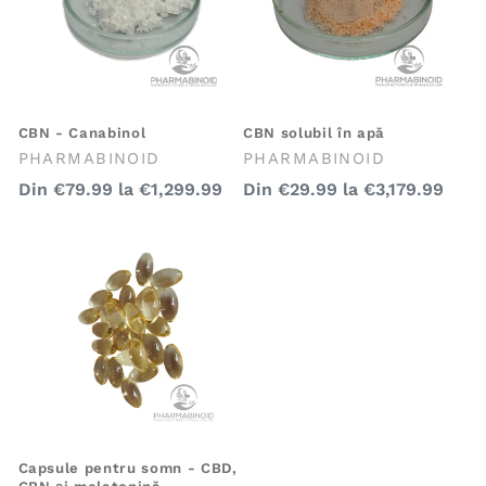
e
:
CBN - Canabinol
CBN solubil în apă
Furnizor:
Furnizor:
PHARMABINOID
PHARMABINOID
Preț
Preț
Din
€79.99
la
€1,299.99
Din
€29.99
la
€3,179.99
obișnuit
obișnuit
Capsule pentru somn - CBD,