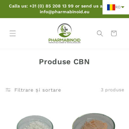
Sari la
Calls us: +31 (0) 85 208 13 99 or send us an email:
RO
conținut
info@pharmabinoid.eu
Coș
C
Produse CBN
o
l
e
Filtrare și sortare
3 produse
c
ț
i