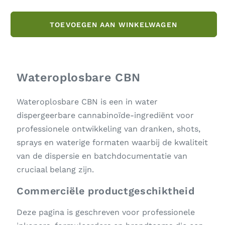
verlagen
verhogen
voor
voor
Wateroplosbare
Wateroplosbare
TOEVOEGEN AAN WINKELWAGEN
CBN
CBN
Wateroplosbare CBN
Wateroplosbare CBN is een in water
dispergeerbare cannabinoïde-ingrediënt voor
professionele ontwikkeling van dranken, shots,
sprays en waterige formaten waarbij de kwaliteit
van de dispersie en batchdocumentatie van
cruciaal belang zijn.
Commerciële productgeschiktheid
Deze pagina is geschreven voor professionele