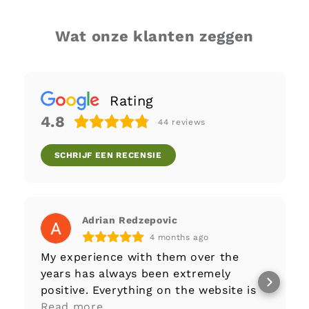
Wat onze klanten zeggen
Rating
4.8
44
reviews
SCHRIJF EEN RECENSIE
Adrian Redzepovic
4 months ago
My experience with them over the
years has always been extremely
positive. Everything on the website is
well-documented to begin with,
Read more