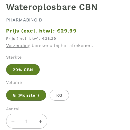
Wateroplosbare CBN
PHARMABINOID
Prijs (excl. btw):
€29.99
Prijs (incl. btw):
€36.29
Verzending
berekend bij het afrekenen.
Sterkte
20% CBN
Volume
G (Monster)
KG
Aantal
Aantal
Aantal
Aantal