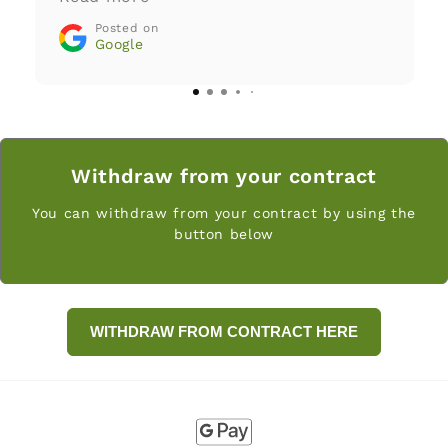
customer service answers questions
Posted on
and requests with great care and
Google
transparency. The company fully
stands behind its products. Greatly
recommended!
Withdraw from your contract
You can withdraw from your contract by using the
button below