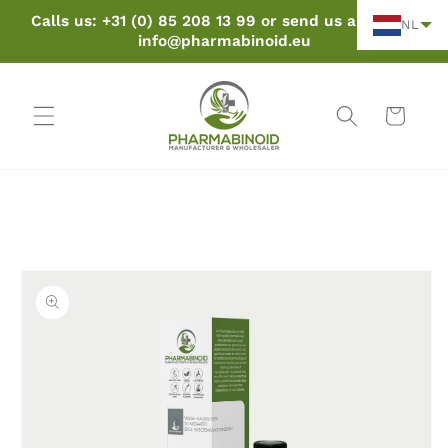
Naar
Calls us: +31 (0) 85 208 13 99 or send us an email:
de
NL
info@pharmabinoid.eu
inhoud
Winkelwage
aar
roductinformatie