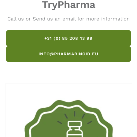
TryPharma
Call us or Send us an email for more information
+31 (0) 85 208 13 99
INFO@PHARMABINOID.EU