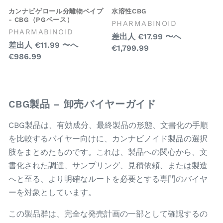
カンナビゲロール分離物ベイプ
水溶性CBG
- CBG（PGベース）
販
PHARMABINOID
販
PHARMABINOID
売
通
差出人
€17.99
〜へ
売
元:
通
差出人
€11.99
〜へ
€1,799.99
常
元:
€986.99
常
価
価
格
格
CBG製品 – 卸売バイヤーガイド
CBG製品は、有効成分、最終製品の形態、文書化の手順
を比較するバイヤー向けに、カンナビノイド製品の選択
肢をまとめたものです。これは、製品への関心から、文
書化された調達、サンプリング、見積依頼、または製造
へと至る、より明確なルートを必要とする専門のバイヤ
ーを対象としています。
この製品群は、完全な発売計画の一部として確認するの