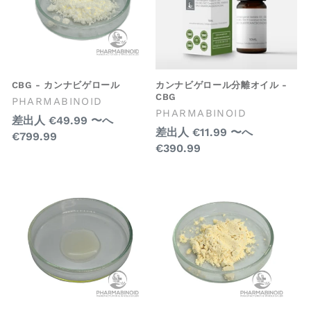
CBG - カンナビゲロール
カンナビゲロール分離オイル -
CBG
販
PHARMABINOID
販
PHARMABINOID
売
通
差出人
€49.99
〜へ
売
元:
通
差出人
€11.99
〜へ
€799.99
常
元:
€390.99
常
価
価
格
格