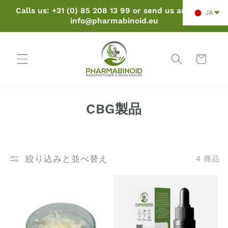
ンツに
Calls us: +31 (0) 85 208 13 99 or send us an email:
JA
スキッ
info@pharmabinoid.eu
プ
カ
ー
ト
コ
CBG製品
レ
ク
シ
絞り込みと並べ替え
4 商品
ョ
ン
: