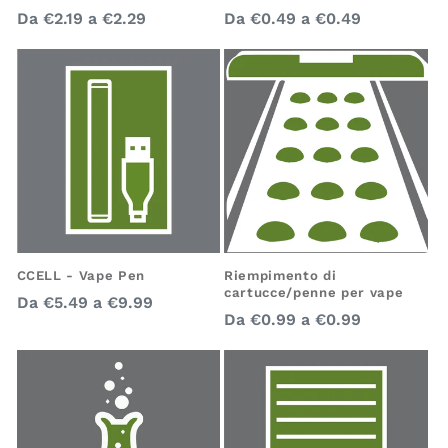
Prezzo
Prezzo
Da
€2.19
a
€2.29
Da
€0.49
a
€0.49
regolare
regolare
Riempimento di
CCELL - Vape Pen
cartucce/penne per vape
Prezzo
Da
€5.49
a
€9.99
Prezzo
Da
€0.99
a
€0.99
regolare
regolare