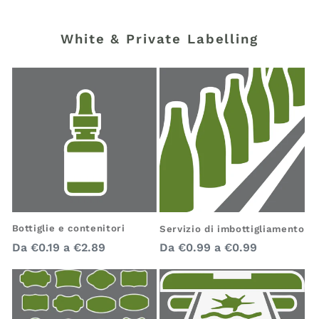
White & Private Labelling
Bottiglie e contenitori
Servizio di imbottigliamento
Prezzo
Prezzo
Da
€0.19
a
€2.89
Da
€0.99
a
€0.99
regolare
regolare