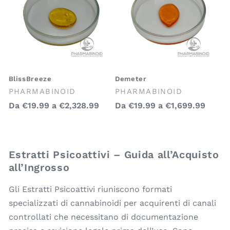
BlissBreeze
Demeter
Venditore:
Venditore:
PHARMABINOID
PHARMABINOID
Prezzo
Prezzo
Da
€19.99
a
€2,328.99
Da
€19.99
a
€1,699.99
regolare
regolare
Estratti Psicoattivi – Guida all’Acquisto
all’Ingrosso
Gli Estratti Psicoattivi riuniscono formati
specializzati di cannabinoidi per acquirenti di canali
controllati che necessitano di documentazione