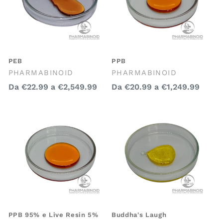
o
n
e
:
PEB
PPB
Venditore:
Venditore:
PHARMABINOID
PHARMABINOID
Prezzo
Prezzo
Da
€22.99
a
€2,549.99
Da
€20.99
a
€1,249.99
regolare
regolare
PPB 95% e Live Resin 5%
Buddha's Laugh