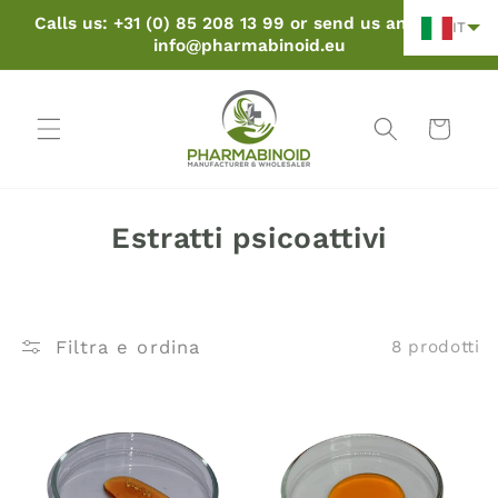
Vai al
Calls us: +31 (0) 85 208 13 99 or send us an email:
IT
contenuto
info@pharmabinoid.eu
Carrello
C
Estratti psicoattivi
o
l
l
Filtra e ordina
8 prodotti
e
z
i