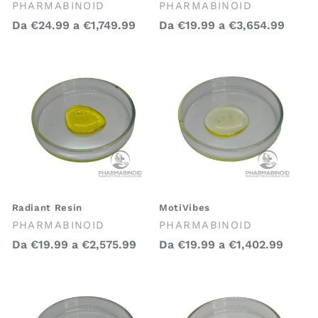
Venditore:
Venditore:
PHARMABINOID
PHARMABINOID
Prezzo
Prezzo
Da
€24.99
a
€1,749.99
Da
€19.99
a
€3,654.99
regolare
regolare
Radiant Resin
MotiVibes
Venditore:
Venditore:
PHARMABINOID
PHARMABINOID
Prezzo
Prezzo
Da
€19.99
a
€2,575.99
Da
€19.99
a
€1,402.99
regolare
regolare