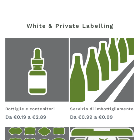
White & Private Labelling
Bottiglie e contenitori
Servizio di imbottigliamento
Prezzo
Prezzo
Da
€0.19
a
€2.89
Da
€0.99
a
€0.99
regolare
regolare