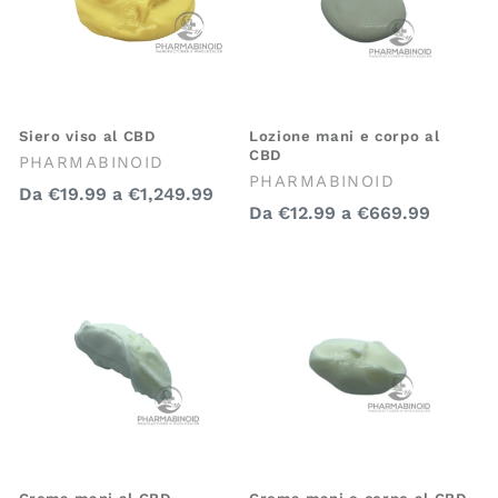
o
n
e
:
Siero viso al CBD
Lozione mani e corpo al
CBD
Venditore:
PHARMABINOID
Venditore:
PHARMABINOID
Prezzo
Da
€19.99
a
€1,249.99
Prezzo
Da
€12.99
a
€669.99
regolare
regolare