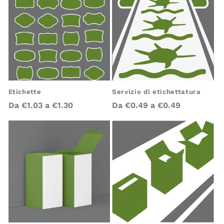
Servizio di etichettatura
Etichette
Prezzo
Prezzo
Da
€0.49
a
€0.49
Da
€1.03
a
€1.30
regolare
regolare