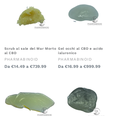
Scrub al sale del Mar Morto
Gel occhi al CBD e acido
al CBD
ialuronico
Venditore:
Venditore:
PHARMABINOID
PHARMABINOID
Prezzo
Prezzo
Da
€14.49
a
€739.99
Da
€16.99
a
€999.99
regolare
regolare