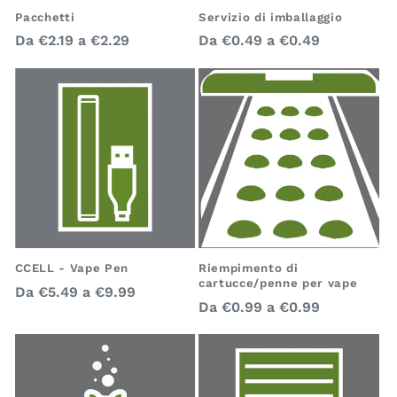
Pacchetti
Servizio di imballaggio
Prezzo
Prezzo
Da
€2.19
a
€2.29
Da
€0.49
a
€0.49
regolare
regolare
Riempimento di
CCELL - Vape Pen
cartucce/penne per vape
Prezzo
Da
€5.49
a
€9.99
Prezzo
Da
€0.99
a
€0.99
regolare
regolare