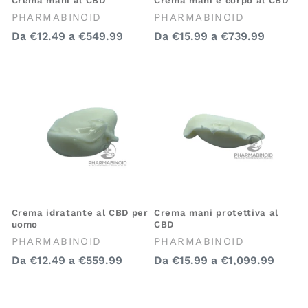
Crema mani al CBD
Crema mani e corpo al CBD
Venditore:
Venditore:
PHARMABINOID
PHARMABINOID
Prezzo
Prezzo
Da
€12.49
a
€549.99
Da
€15.99
a
€739.99
regolare
regolare
Crema idratante al CBD per
Crema mani protettiva al
uomo
CBD
Venditore:
Venditore:
PHARMABINOID
PHARMABINOID
Prezzo
Prezzo
Da
€12.49
a
€559.99
Da
€15.99
a
€1,099.99
regolare
regolare