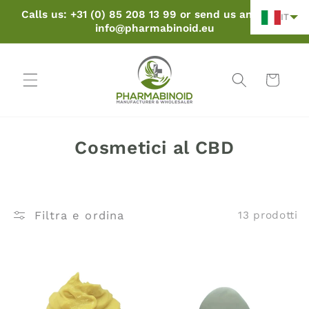
Vai al
Calls us: +31 (0) 85 208 13 99 or send us an email:
IT
contenuto
info@pharmabinoid.eu
Carrello
C
Cosmetici al CBD
o
l
l
Filtra e ordina
13 prodotti
e
z
i