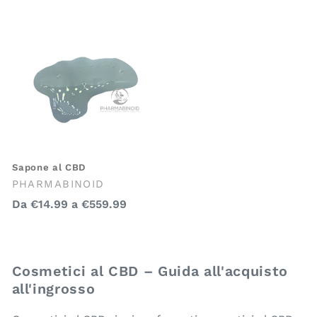
regolare
regolare
Sapone al CBD
Venditore:
PHARMABINOID
Prezzo
Da
€14.99
a
€559.99
regolare
Cosmetici al CBD – Guida all'acquisto
all'ingrosso