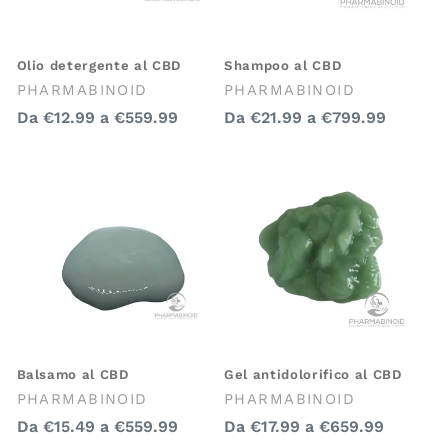
Olio detergente al CBD
Shampoo al CBD
Venditore:
Venditore:
PHARMABINOID
PHARMABINOID
Prezzo
Prezzo
Da
€12.99
a
€559.99
Da
€21.99
a
€799.99
regolare
regolare
Balsamo al CBD
Gel antidolorifico al CBD
Venditore:
Venditore:
PHARMABINOID
PHARMABINOID
Prezzo
Prezzo
Da
€15.49
a
€559.99
Da
€17.99
a
€659.99