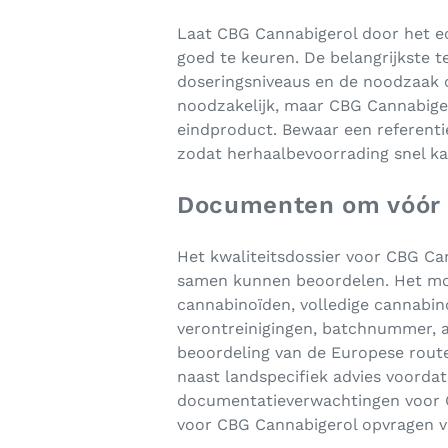
Laat CBG Cannabigerol door het ech
goed te keuren. De belangrijkste t
doseringsniveaus en de noodzaak o
noodzakelijk, maar CBG Cannabiger
eindproduct. Bewaar een referent
zodat herhaalbevoorrading snel k
Documenten om vóór o
Het kwaliteitsdossier voor CBG Ca
samen kunnen beoordelen. Het moe
cannabinoïden, volledige cannabin
verontreinigingen, batchnummer, a
beoordeling van de Europese rout
naast landspecifiek advies voord
documentatieverwachtingen voor 
voor CBG Cannabigerol opvragen 