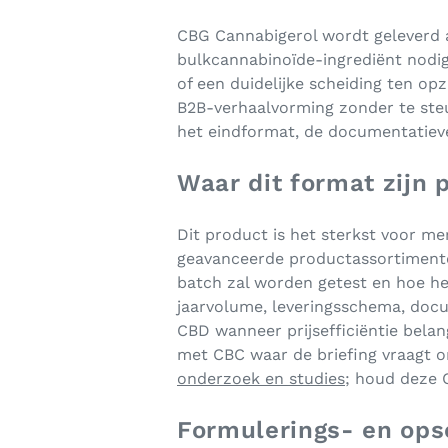
venster
CBG Cannabigerol wordt geleverd 
bulkcannabinoïde-ingrediënt nodig
of een duidelijke scheiding ten o
B2B-verhaalvorming zonder te ste
het eindformat, de documentatieve
Waar dit format zijn 
Dit product is het sterkst voor 
geavanceerde productassortimenten
batch zal worden getest en hoe h
jaarvolume, leveringsschema, doc
CBD wanneer prijsefficiëntie bela
met CBC waar de briefing vraagt o
onderzoek en studies
; houd deze 
Formulerings- en ops