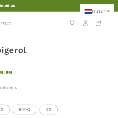
inoid.eu
Dutch
Winkelwagen
Inloggen
ntact
igerol
9.99
frekenen.
0G
500G
KG