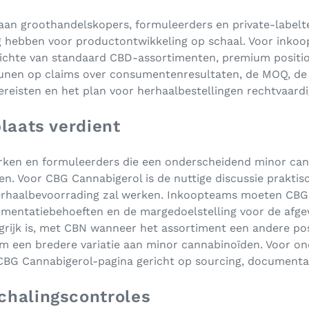
aan groothandelskopers, formuleerders en private-labelt
 hebben voor productontwikkeling op schaal. Voor inkoop
pzichte van standaard CBD-assortimenten, premium positio
unen op claims over consumentenresultaten, de MOQ, de
reisten en het plan voor herhaalbestellingen rechtvaardi
plaats verdient
merken en formuleerders die een onderscheidend minor ca
. Voor CBG Cannabigerol is de nuttige discussie praktis
erhaalbevoorrading zal werken. Inkoopteams moeten CBG 
umentatiebehoeften en de margedoelstelling voor de afge
ngrijk is, met CBN wanneer het assortiment een andere pos
m een bredere variatie aan minor cannabinoïden. Voor o
CBG Cannabigerol-pagina gericht op sourcing, documenta
chalingscontroles