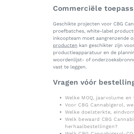
Commerciële toepassi
Geschikte projecten voor CBG Can
proefbatches, white-label product
inkoopteam moet aangrenzende opti
producten
kan geschikter zijn voo
productieapparatuur en de plannin
woordenlijst- of onderzoeksbronn
vast te leggen.
Vragen vóór bestellin
Welke MOQ, jaarvolume en 
Voor CBG Cannabigerol, we
Welke doelsterkte, eindvo
Welk bewaard CBG Cannabig
herhaalbestellingen?
Welk CBG Cannabigerol-COA