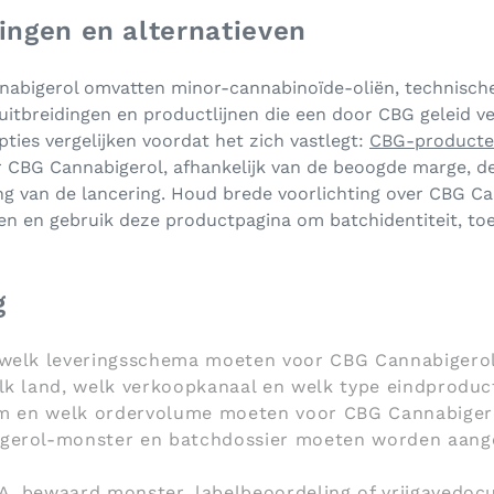
ngen en alternatieven
nabigerol omvatten minor-cannabinoïde-oliën, technisc
uitbreidingen en productlijnen die een door CBG geleid
es vergelijken voordat het zich vastlegt:
CBG-product
r CBG Cannabigerol, afhankelijk van de beoogde marge, de
g van de lancering. Houd brede voorlichting over CBG C
en en gebruik deze productpagina om batchidentiteit, to
g
welk leveringsschema moeten voor CBG Cannabigero
lk land, welk verkoopkanaal en welk type eindproduc
rm en welk ordervolume moeten voor CBG Cannabiger
erol-monster en batchdossier moeten worden aangeh
, bewaard monster, labelbeoordeling of vrijgavedoc