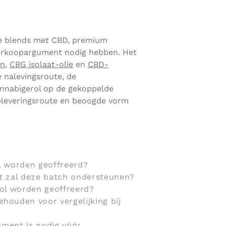
he blends met CBD, premium
 verkoopargument nodig hebben. Het
en
,
CBG isolaat-olie
en
CBD-
 nalevingsroute, de
annabigerol op de gekoppelde
eleveringsroute en beoogde vorm
l worden geoffreerd?
t zal deze batch ondersteunen?
ol worden geoffreerd?
ouden voor vergelijking bij
ument is nodig vóór