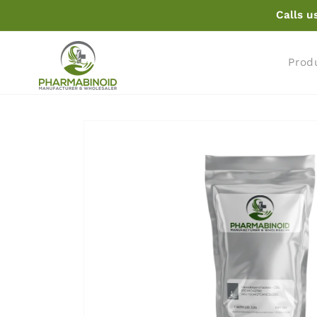
Naar
Calls u
de
inhoud
Prod
Naar
productinformatie