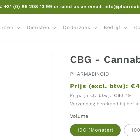
s: +31 (0) 85 208 13 99 or send us an email: info@pharmab
ucten
Diensten
Onderzoek
Bedrijf
Co
CBG - Cannab
PHARMABINOID
Prijs (excl. btw):
€4
Prijs (incl. btw):
€60.49
Verzending
berekend bij het a
Volume
10G (Monster)
10