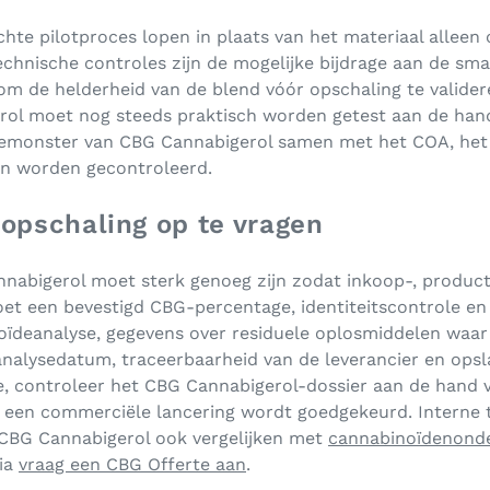
te pilotproces lopen in plaats van het materiaal alleen 
echnische controles zijn de mogelijke bijdrage aan de sma
m de helderheid van de blend vóór opschaling te valider
ol moet nog steeds praktisch worden getest aan de hand
iemonster van CBG Cannabigerol samen met het COA, het o
an worden gecontroleerd.
pschaling op te vragen
nnabigerol moet sterk genoeg zijn zodat inkoop-, produc
t een bevestigd CBG-percentage, identiteitscontrole en
oïdeanalyse, gegevens over residuele oplosmiddelen waar 
nalysedatum, traceerbaarheid van de leverancier en opsla
e, controleer het CBG Cannabigerol-dossier aan de hand
at een commerciële lancering wordt goedgekeurd. Interne
CBG Cannabigerol ook vergelijken met
cannabinoïdenond
via
vraag een CBG Offerte aan
.