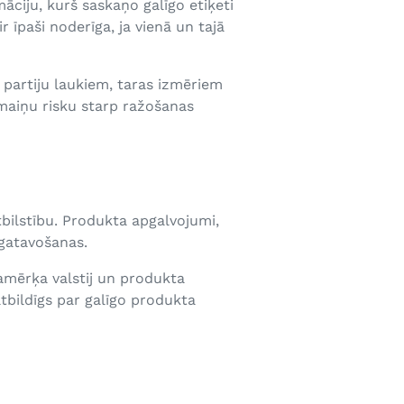
āciju, kurš saskaņo galīgo etiķeti
īpaši noderīga, ja vienā un tajā
 partiju laukiem, taras izmēriem
maiņu risku starp ražošanas
ilstību. Produkta apgalvojumi,
zgatavošanas.
lamērķa valstij un produkta
tbildīgs par galīgo produkta