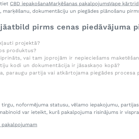
atiet
CBD iepakošana
Marķēšanas pakalpojums
Vape kārtrid
, marķēšanu, dokumentāciju un piegādes plānošanu pirms
 jāatbild pirms cenas piedāvājuma p
kļauti projektā?
vos produktus?
tiprināts, vai tam joprojām ir nepieciešams maketēšan
artiju kodi un dokumentācija ir jāsaskaņo kopā?
šana, paraugu partija vai atkārtojama piegādes procesa
tirgu, noformējuma statusu, vēlamo iepakojumu, partijas
abinoid var ieteikt, kurš pakalpojuma risinājums ir vispr
as pakalpojumam