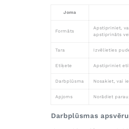
Joma
Apstipriniet, v
Formāts
apstiprināts ve
Tara
Izvēlieties pud
Etiķete
Apstipriniet et
Darbplūsma
Nosakiet, vai i
Apjoms
Norādiet parau
Darbplūsmas apsvēr