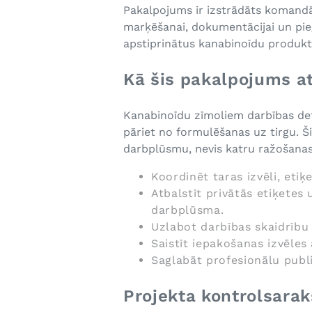
Pakalpojums ir izstrādāts komandā
marķēšanai, dokumentācijai un pieg
apstiprinātus kanabinoīdu produkt
Kā šis pakalpojums a
Kanabinoīdu zīmoliem darbības deta
pāriet no formulēšanas uz tirgu. Š
darbplūsmu, nevis katru ražošanas 
Koordinēt taras izvēli, eti
Atbalstīt privātās etiķete
darbplūsma.
Uzlabot darbības skaidrību
Saistīt iepakošanas izvēles
Saglabāt profesionālu publ
Projekta kontrolsarak