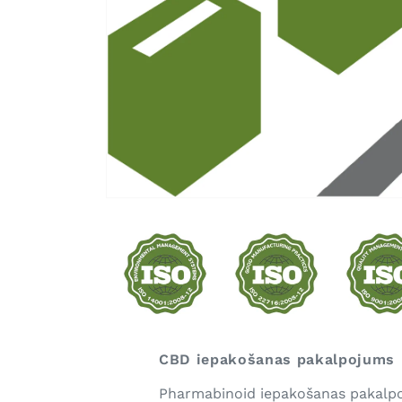
Atvērt
multividi
1
modālā
veidā
CBD iepakošanas pakalpojums
Pharmabinoid iepakošanas pakalpoj