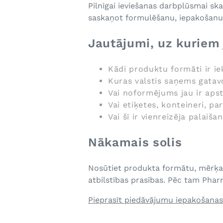
Pilnīgai ieviešanas darbplūsmai sk
saskaņot formulēšanu, iepakošanu
Jautājumi, uz kuriem
Kādi produktu formāti ir ie
Kuras valstis saņems gata
Vai noformējums jau ir aps
Vai etiķetes, konteineri, p
Vai šī ir vienreizēja palai
Nākamais solis
Nosūtiet produkta formātu, mērķa 
atbilstības prasības. Pēc tam Pharm
Pieprasīt piedāvājumu iepakošan