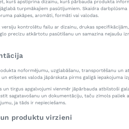
et, kurš apstiprina dizainu, kurš pārbauda produkta inform
āglabā turpmākajiem pasūtījumiem. Skaidra darbplūsma ir 
ipruma pakāpes, aromāti, formāti vai valodas.
ersiju kontrolētu failu ar dizainu, drukas specifikācijām,
eglo precīzu atkārtotu pasūtīšanu un samazina nejaušu iz
ntācija
rodukta noformējumu, uzglabāšanu, transportēšanu un atb
a un etiķetes valoda jāpārskata pirms galīgā iepakojuma i
ts un tirgus apgalvojumi vienmēr jāpārbauda atbilstoši ga
lstīt sagatavošanu un dokumentāciju, taču zīmols paliek a
jumu, ja tāds ir nepieciešams.
 un produktu virzieni