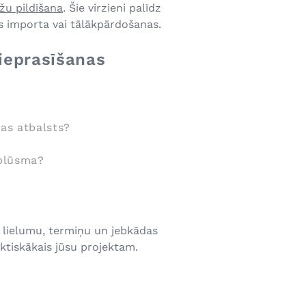
žu pildīšana
. Šie virzieni palīdz
 importa vai tālākpārdošanas.
ieprasīšanas
as atbalsts?
 plūsma?
 lielumu, termiņu un jebkādas
aktiskākais jūsu projektam.