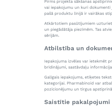
Pirms projekta sākšanas apstiprini
vai iepakojumu un kuri dokumenti j
pašā produktu līnijā ir vairākas st
Atkārtotiem pasūtījumiem uzturiet v
un piegādātāja piezīmēm. Tas atvi
sērijām.
Atbilstība un dokume
Iepakojuma izvēles var ietekmēt p
brīdinājumi, sastāvdaļu informācij
Galīgais iepakojums, etiķetes teks
kategorijai. Pharmabinoid var atba
pozicionējumu un tirgus apstiprinā
Saistītie pakalpojumi