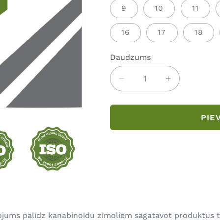
9
10
11
16
17
18
Daudzums
Daudzums
Samaziniet
Palieliniet
daudzumu
daudzumu
priekš
par
PIE
Iepakošanas
Iepakošana
pakalpojums
pakalpojum
ums palīdz kanabinoīdu zīmoliem sagatavot produktus tīrā