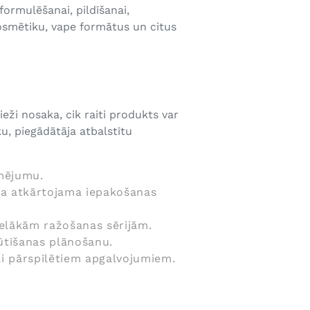
ormulēšanai, pildīšanai,
kosmētiku, vape formātus un citus
ži nosaka, cik raiti produkts var
u, piegādātāja atbalstītu
rmējumu.
ama atkārtojama iepakošanas
elākām ražošanas sērijām.
sūtīšanas plānošanu.
i pārspīlētiem apgalvojumiem.