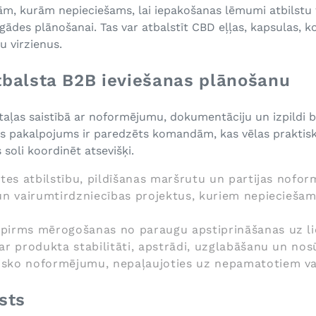
m, kurām nepieciešams, lai iepakošanas lēmumi atbilstu f
ādes plānošanai. Tas var atbalstīt CBD eļļas, kapsulas, 
u virzienus.
tbalsta B2B ieviešanas plānošanu
ļas saistībā ar noformējumu, dokumentāciju un izpildi bie
is pakalpojums ir paredzēts komandām, kas vēlas praktisk
soli koordinēt atsevišķi.
ķetes atbilstību, pildīšanas maršrutu un partijas nofo
s un vairumtirdzniecības projektus, kuriem nepiecieš
 pirms mērogošanas no paraugu apstiprināšanas uz li
 ar produkta stabilitāti, apstrādi, uzglabāšanu un no
isko noformējumu, nepaļaujoties uz nepamatotiem va
sts