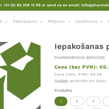
s: +31 (0) 85 208 13 99 or send us an email: info@pharmab
ti
Pakalpojumi
Pētījums
Uzņēmums
Iepakošanas 
PHARMABINOID SERVICES
Cena (bez PVN):
€0.
Cena (iesk. PVN):
€0.59
Piegāde
aprēķināts pie kases.
Produkts
1
2
3