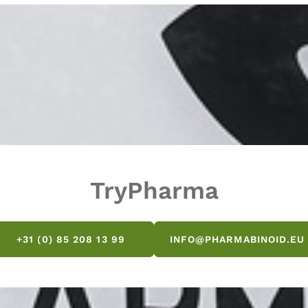
TryPharma
+31 (0) 85 208 13 99
INFO@PHARMABINOID.EU