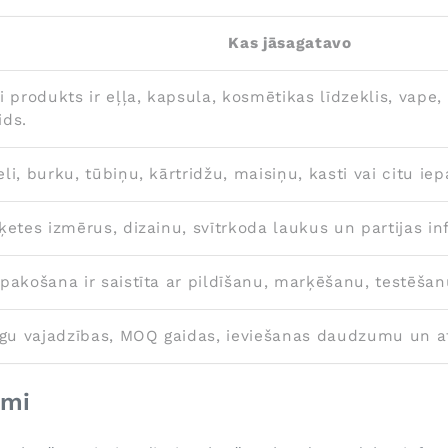
Kas jāsagatavo
ai produkts ir eļļa, kapsula, kosmētikas līdzeklis, vape
ids.
eli, burku, tūbiņu, kārtridžu, maisiņu, kasti vai citu
iķetes izmērus, dizainu, svītrkoda laukus un partijas in
epakošana ir saistīta ar pildīšanu, marķēšanu, testēšan
gu vajadzības, MOQ gaidas, ieviešanas daudzumu un a
umi