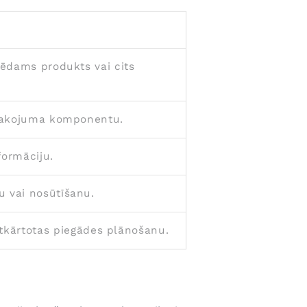
, ēdams produkts vai cits
 iepakojuma komponentu.
formāciju.
u vai nosūtīšanu.
tkārtotas piegādes plānošanu.