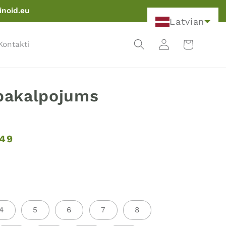
inoid.eu
Latvian
Rati
Pieslēgties
Kontakti
pakalpojums
49
4
5
6
7
8