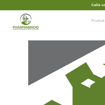
Pāriet
Calls u
uz
saturu
Produk
Pāriet uz
produkta
informāciju