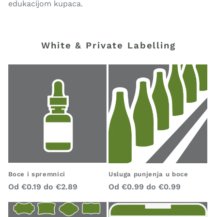
edukacijom kupaca.
White & Private Labelling
Boce i spremnici
Usluga punjenja u boce
Redovna
Redovna
Od
€0.19
do
€2.89
Od
€0.99
do
€0.99
cijena
cijena