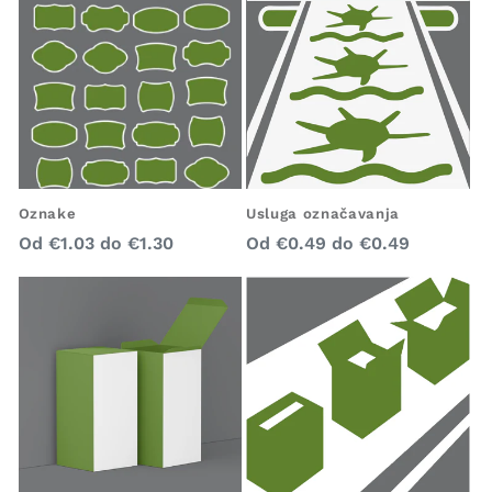
Usluga označavanja
Oznake
Redovna
Redovna
Od
€0.49
do
€0.49
Od
€1.03
do
€1.30
cijena
cijena