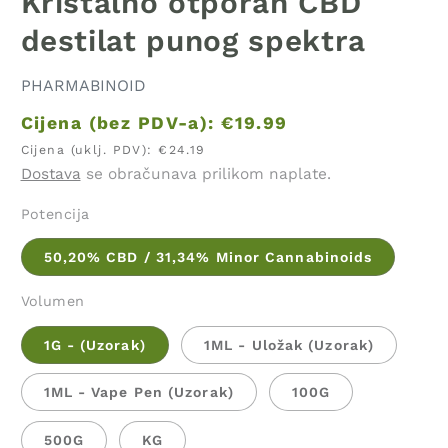
Kristalno otporan CBD
destilat punog spektra
PHARMABINOID
Cijena (bez PDV-a):
€19.99
Cijena (uklj. PDV):
€24.19
Dostava
se obračunava prilikom naplate.
Potencija
50,20% CBD / 31,34% Minor Cannabinoids
Volumen
1G - (Uzorak)
1ML - Uložak (Uzorak)
1ML - Vape Pen (Uzorak)
100G
500G
KG