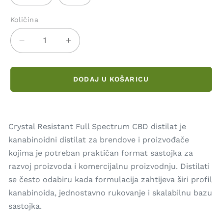
Količina
Količina
Smanji
Povećaj
količinu
količinu
za
za
Kristalno
Kristalno
DODAJ U KOŠARICU
otporan
otporan
CBD
CBD
destilat
destilat
punog
punog
Crystal Resistant Full Spectrum CBD distilat je
spektra
spektra
kanabinoidni distilat za brendove i proizvođače
kojima je potreban praktičan format sastojka za
razvoj proizvoda i komercijalnu proizvodnju. Distilati
se često odabiru kada formulacija zahtijeva širi profil
kanabinoida, jednostavno rukovanje i skalabilnu bazu
sastojka.