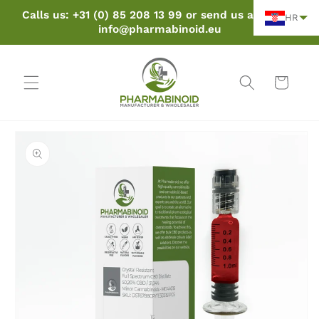
Preskoči
Calls us: +31 (0) 85 208 13 99 or send us an email:
na
HR
info@pharmabinoid.eu
sadržaj
Košarica
Preskoči
na
informacije
o
proizvodu