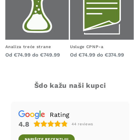
Analiza treće strane
Usluge CPNP-a
Redovna
Redovna
Od
€74.99
do
€749.99
Od
€74.99
do
€374.99
cijena
cijena
Šdo kažu naši kupci
Rating
4.8
44
reviews
NAPIŠITE RECENZIJU