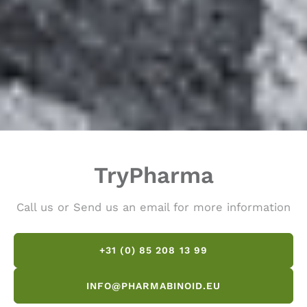
TryPharma
Call us or Send us an email for more information
+31 (0) 85 208 13 99
INFO@PHARMABINOID.EU