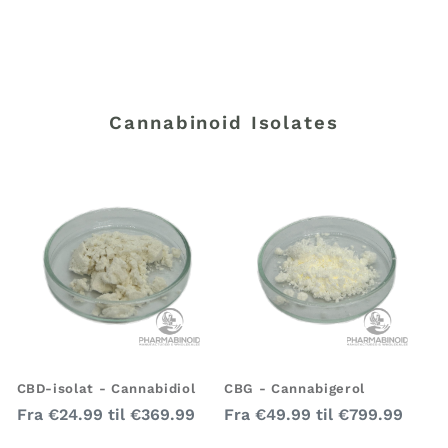
Cannabinoid Isolates
CBD-isolat - Cannabidiol
CBG - Cannabigerol
Almindelig
Almindelig
Fra
€24.99
til
€369.99
Fra
€49.99
til
€799.99
pris
pris