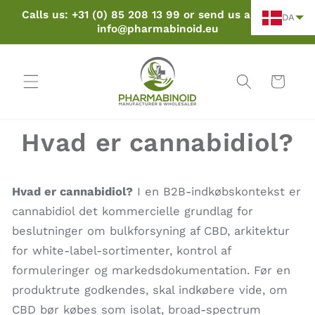
Spring
Calls us: +31 (0) 85 208 13 99 or send us an email:
til
DA
info@pharmabinoid.eu
indhold
Kurv
Hvad er cannabidiol?
Hvad er cannabidiol?
I en B2B-indkøbskontekst er
cannabidiol det kommercielle grundlag for
beslutninger om bulkforsyning af CBD, arkitektur
for white-label-sortimenter, kontrol af
formuleringer og markedsdokumentation. Før en
produktrute godkendes, skal indkøbere vide, om
CBD bør købes som isolat, broad-spectrum