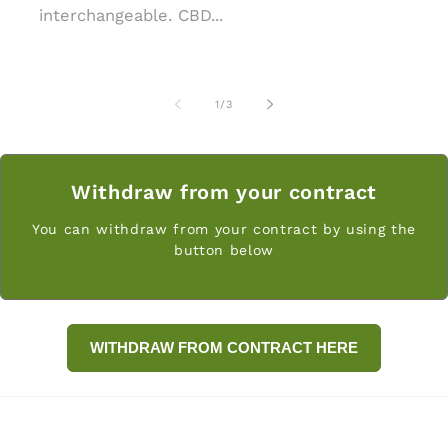
interchangeable. CBD...
af
1
/
3
Withdraw from your contract
You can withdraw from your contract by using the
button below