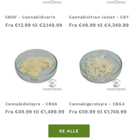
CBDV - Cannabidivarin
Cannabicitran-isolat - CBT
Almindelig
Almindelig
Fra
€13.99
til
€3,149.99
Fra
€49.99
til
€4,349.99
pris
pris
Cannabidiolsyre - CBDA
Cannabigerolsyre - CBGA
Almindelig
Almindelig
Fra
€49.99
til
€1,499.99
Fra
€59.99
til
€1,749.99
pris
pris
SE ALLE