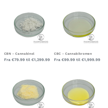
CBN - Cannabinol
CBC - Cannabikromen
Almindelig
Almindelig
Fra
€79.99
til
€1,299.99
Fra
€99.99
til
€1,999.99
pris
pris