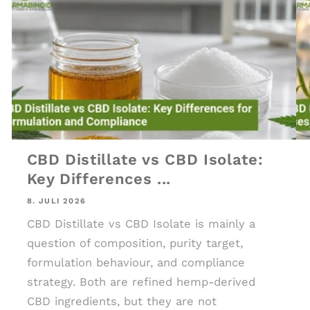
CBD Distillate vs CBD Isolate:
Key Differences ...
8. JULI 2026
CBD Distillate vs CBD Isolate is mainly a
question of composition, purity target,
formulation behaviour, and compliance
strategy. Both are refined hemp-derived
CBD ingredients, but they are not